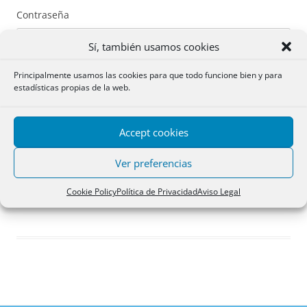
Contraseña
Sí, también usamos cookies
Principalmente usamos las cookies para que todo funcione bien y para
estadísticas propias de la web.
Recuérdame
Accept cookies
Acceder
Ver preferencias
Registro
Cookie Policy
Política de Privacidad
Aviso Legal
¿Has olvidado tu contraseña?