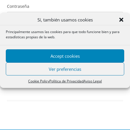
Contraseña
Sí, también usamos cookies
Principalmente usamos las cookies para que todo funcione bien y para
estadísticas propias de la web.
Recuérdame
Accept cookies
Acceder
Ver preferencias
Registro
Cookie Policy
Política de Privacidad
Aviso Legal
¿Has olvidado tu contraseña?