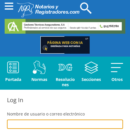
Portada
Normas
Resolucio
Secciones
Otros
nes
Log In
Nombre de usuario o correo electrónico