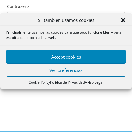
Contraseña
Sí, también usamos cookies
Principalmente usamos las cookies para que todo funcione bien y para
estadísticas propias de la web.
Recuérdame
Accept cookies
Acceder
Ver preferencias
Registro
Cookie Policy
Política de Privacidad
Aviso Legal
¿Has olvidado tu contraseña?