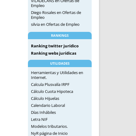
VILADECANS
en
Ofertas de
Empleo
Diego Rosales
en
Ofertas de
Empleo
silvia
en
Ofertas de Empleo
RANKINGS
Ranking twitter jurídico
Ranking webs jurídicas
UTILIDADES
Herramientas y Utilidades en
Internet.
Calcula Plusvalía IRPF
Cálculo Cuota Hipoteca
Cálculo Hijuelas
Calendario Laboral
Días Inhábiles
Letra NIF
Modelos tributarios.
NyR página de Inicio