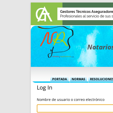
Notarios
PORTADA
NORMAS
RESOLUCIONE
Log In
MÁS USADAS (CUADRO)
INFORMES 
INFORMES MENSUALES
VOCES P
Nombre de usuario o correo electrónico
MÁS DESTACADAS
VOCES M
TITULARES DESDE 2002
TITULARES