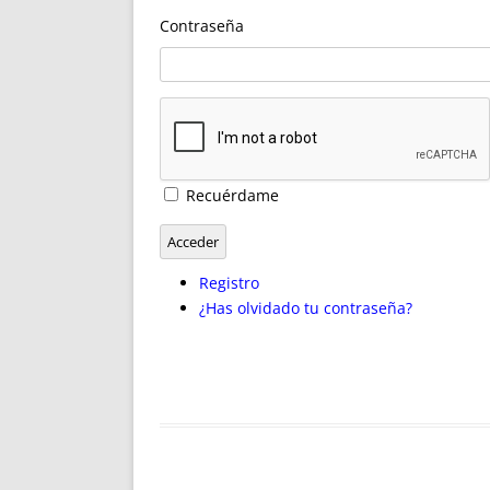
ENRIQUECIDAS
TITULARES 
Contraseña
NO DESESPERES
CAT
A MANO
SUCESIONES 
FUTURAS NORMAS
GEORREFE
ALQUILE
TRI
LH Y C
Recuérdame
¿SABIA
FRANCI
Acceder
BÚSQUED
Registro
¿Has olvidado tu contraseña?