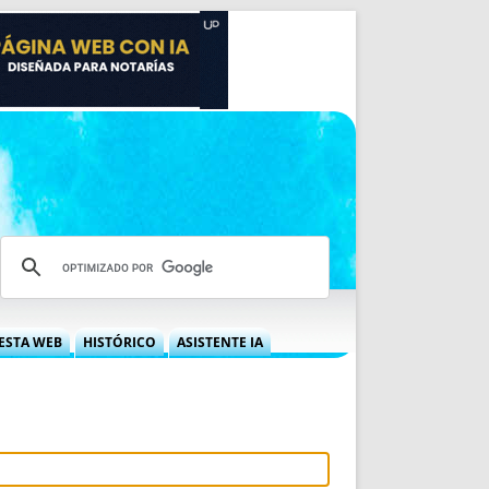
ESTA WEB
HISTÓRICO
ASISTENTE IA
A DGRN
QUÉ OFRECEMOS
 NIF
IDEARIO WEB
 LABORAL
QUIÉNES SOMOS
ÁBILES
HISTORIA