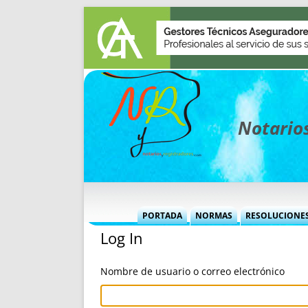
Notarios
PORTADA
NORMAS
RESOLUCIONE
Log In
MÁS USADAS (CUADRO)
INFORMES 
INFORMES MENSUALES
VOCES P
Nombre de usuario o correo electrónico
MÁS DESTACADAS
VOCES M
TITULARES DESDE 2002
TITULARES