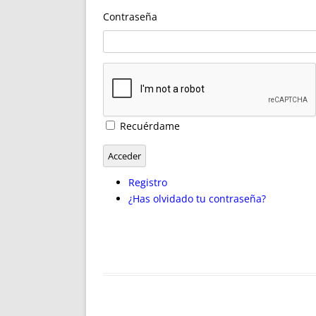
ENRIQUECIDAS
TITULARES 
Contraseña
NO DESESPERES
CAT
A MANO
SUCESIONES 
FUTURAS NORMAS
GEORREFE
ALQUILE
TRI
LH Y C
Recuérdame
¿SABIA
FRANCI
Acceder
BÚSQUED
Registro
¿Has olvidado tu contraseña?