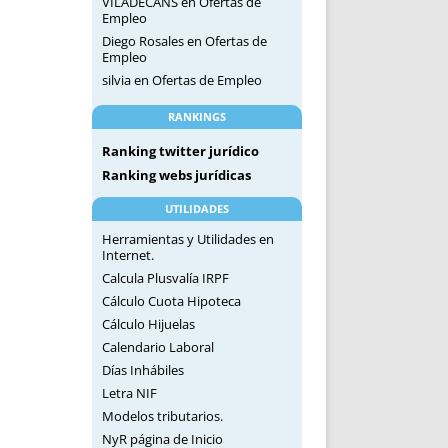
VILADECANS
en
Ofertas de
Empleo
Diego Rosales
en
Ofertas de
Empleo
silvia
en
Ofertas de Empleo
RANKINGS
Ranking twitter jurídico
Ranking webs jurídicas
UTILIDADES
Herramientas y Utilidades en
Internet.
Calcula Plusvalía IRPF
Cálculo Cuota Hipoteca
Cálculo Hijuelas
Calendario Laboral
Días Inhábiles
Letra NIF
Modelos tributarios.
NyR página de Inicio