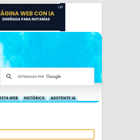
ESTA WEB
HISTÓRICO
ASISTENTE IA
A DGRN
QUÉ OFRECEMOS
 NIF
IDEARIO WEB
 LABORAL
QUIÉNES SOMOS
ÁBILES
HISTORIA