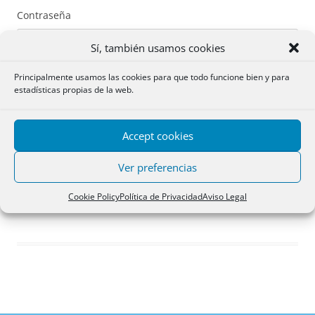
Contraseña
Sí, también usamos cookies
Principalmente usamos las cookies para que todo funcione bien y para
estadísticas propias de la web.
Recuérdame
Accept cookies
Acceder
Ver preferencias
Registro
Cookie Policy
Política de Privacidad
Aviso Legal
¿Has olvidado tu contraseña?