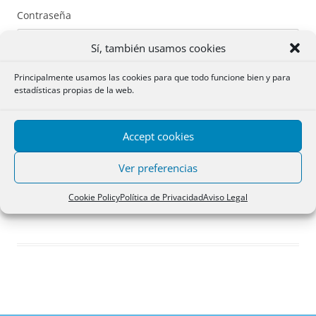
Contraseña
Sí, también usamos cookies
Principalmente usamos las cookies para que todo funcione bien y para
estadísticas propias de la web.
Recuérdame
Accept cookies
Acceder
Ver preferencias
Registro
Cookie Policy
Política de Privacidad
Aviso Legal
¿Has olvidado tu contraseña?