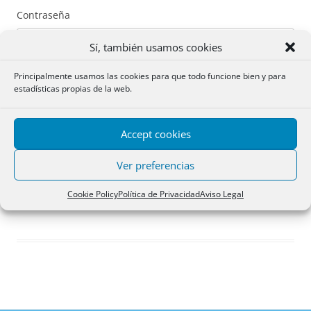
Contraseña
Sí, también usamos cookies
Principalmente usamos las cookies para que todo funcione bien y para
estadísticas propias de la web.
Recuérdame
Accept cookies
Acceder
Ver preferencias
Registro
Cookie Policy
Política de Privacidad
Aviso Legal
¿Has olvidado tu contraseña?