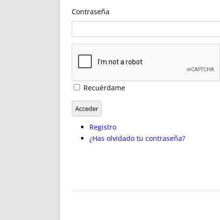
ENRIQUECIDAS
TITULARES 
Contraseña
NO DESESPERES
CAT
A MANO
SUCESIONES 
FUTURAS NORMAS
GEORREFE
ALQUILE
TRI
LH Y C
Recuérdame
¿SABIA
FRANCI
Acceder
BÚSQUED
Registro
¿Has olvidado tu contraseña?