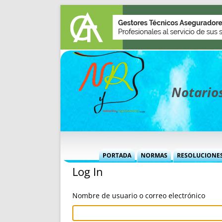
Notarios
PORTADA
NORMAS
RESOLUCIONE
Log In
MÁS USADAS (CUADRO)
INFORMES 
INFORMES MENSUALES
VOCES P
Nombre de usuario o correo electrónico
MÁS DESTACADAS
VOCES M
TITULARES DESDE 2002
TITULARES