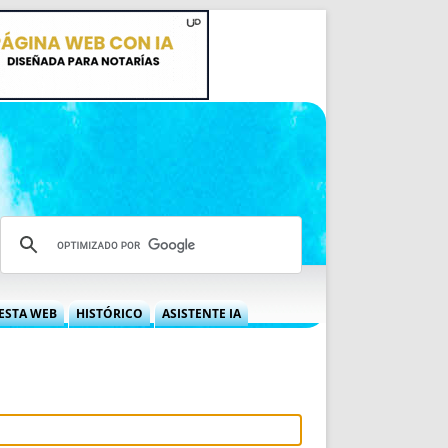
ESTA WEB
HISTÓRICO
ASISTENTE IA
A DGRN
QUÉ OFRECEMOS
 NIF
IDEARIO WEB
 LABORAL
QUIÉNES SOMOS
ÁBILES
HISTORIA