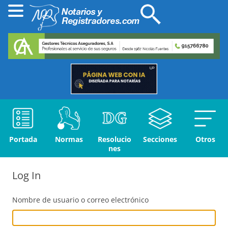
Portada
Normas
Resolucio
Secciones
Otros
nes
Log In
Nombre de usuario o correo electrónico