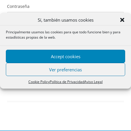
Contraseña
Sí, también usamos cookies
Principalmente usamos las cookies para que todo funcione bien y para
estadísticas propias de la web.
Recuérdame
Accept cookies
Acceder
Ver preferencias
Registro
Cookie Policy
Política de Privacidad
Aviso Legal
¿Has olvidado tu contraseña?