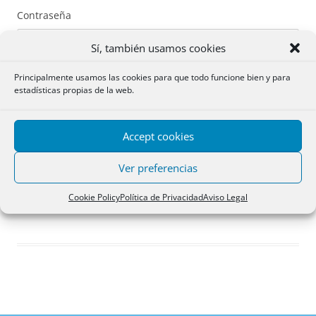
Contraseña
Sí, también usamos cookies
Principalmente usamos las cookies para que todo funcione bien y para
estadísticas propias de la web.
Recuérdame
Accept cookies
Acceder
Ver preferencias
Registro
Cookie Policy
Política de Privacidad
Aviso Legal
¿Has olvidado tu contraseña?