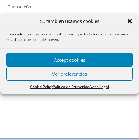
Contraseña
Sí, también usamos cookies
Principalmente usamos las cookies para que todo funcione bien y para
estadísticas propias de la web.
Recuérdame
Accept cookies
Acceder
Ver preferencias
Registro
Cookie Policy
Política de Privacidad
Aviso Legal
¿Has olvidado tu contraseña?