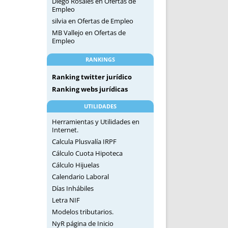
Diego Rosales
en
Ofertas de
Empleo
silvia
en
Ofertas de Empleo
MB Vallejo
en
Ofertas de
Empleo
RANKINGS
Ranking twitter jurídico
Ranking webs jurídicas
UTILIDADES
Herramientas y Utilidades en
Internet.
Calcula Plusvalía IRPF
Cálculo Cuota Hipoteca
Cálculo Hijuelas
Calendario Laboral
Días Inhábiles
Letra NIF
Modelos tributarios.
NyR página de Inicio