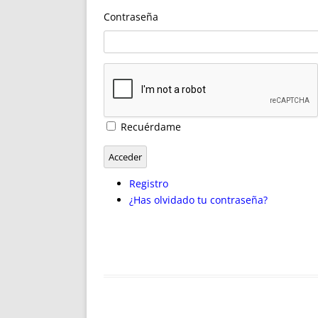
ENRIQUECIDAS
TITULARES 
Contraseña
NO DESESPERES
CAT
A MANO
SUCESIONES 
FUTURAS NORMAS
GEORREFE
ALQUILE
TRI
LH Y C
Recuérdame
¿SABIA
FRANCI
Acceder
BÚSQUED
Registro
¿Has olvidado tu contraseña?