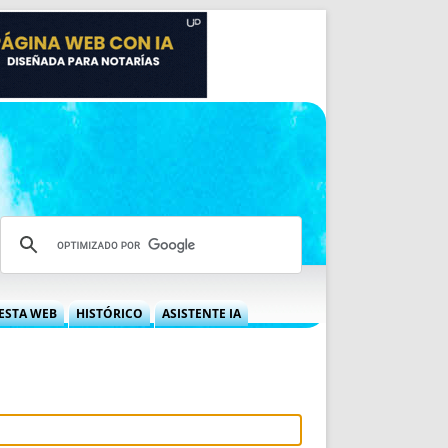
ESTA WEB
HISTÓRICO
ASISTENTE IA
A DGRN
QUÉ OFRECEMOS
 NIF
IDEARIO WEB
 LABORAL
QUIÉNES SOMOS
ÁBILES
HISTORIA