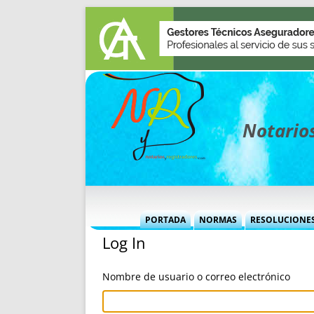
Notarios
PORTADA
NORMAS
RESOLUCIONE
Log In
MÁS USADAS (CUADRO)
INFORMES 
INFORMES MENSUALES
VOCES P
Nombre de usuario o correo electrónico
MÁS DESTACADAS
VOCES M
TITULARES DESDE 2002
TITULARES