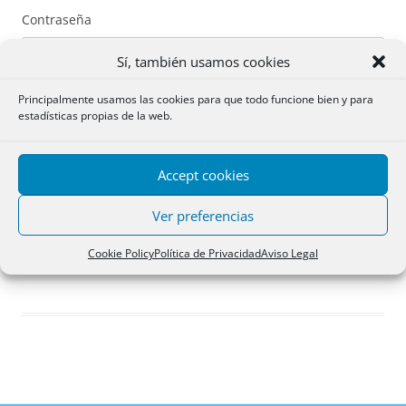
Contraseña
Sí, también usamos cookies
Principalmente usamos las cookies para que todo funcione bien y para
estadísticas propias de la web.
Recuérdame
Accept cookies
Acceder
Ver preferencias
Registro
Cookie Policy
Política de Privacidad
Aviso Legal
¿Has olvidado tu contraseña?