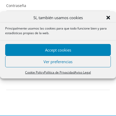
Contraseña
Sí, también usamos cookies
Principalmente usamos las cookies para que todo funcione bien y para
estadísticas propias de la web.
Recuérdame
Accept cookies
Acceder
Ver preferencias
Registro
Cookie Policy
Política de Privacidad
Aviso Legal
¿Has olvidado tu contraseña?