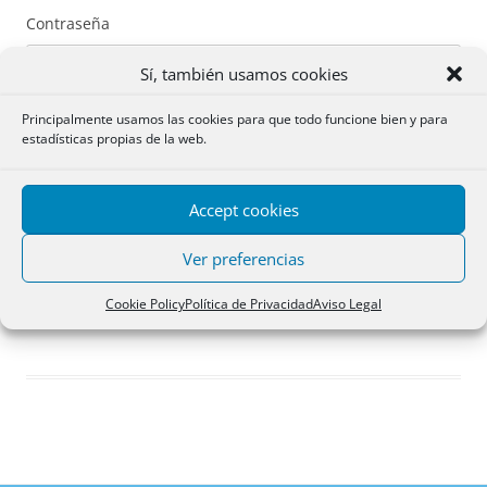
Contraseña
Sí, también usamos cookies
Principalmente usamos las cookies para que todo funcione bien y para
estadísticas propias de la web.
Recuérdame
Accept cookies
Acceder
Ver preferencias
Registro
Cookie Policy
Política de Privacidad
Aviso Legal
¿Has olvidado tu contraseña?