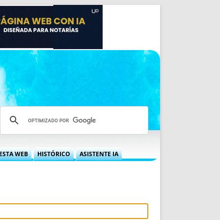
ESTA WEB
HISTÓRICO
ASISTENTE IA
A DGRN
QUÉ OFRECEMOS
 NIF
IDEARIO WEB
 LABORAL
QUIÉNES SOMOS
ÁBILES
HISTORIA