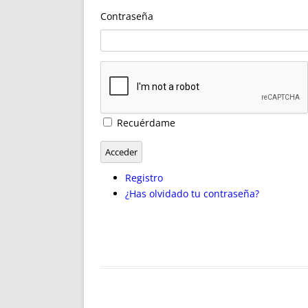
ENRIQUECIDAS
TITULARES 
Contraseña
NO DESESPERES
CAT
A MANO
SUCESIONES 
FUTURAS NORMAS
GEORREFE
ALQUILE
TRI
LH Y C
Recuérdame
¿SABIA
FRANCI
Acceder
BÚSQUED
Registro
¿Has olvidado tu contraseña?