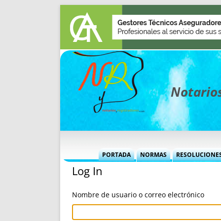
Notarios
PORTADA
NORMAS
RESOLUCIONE
Log In
MÁS USADAS (CUADRO)
INFORMES 
INFORMES MENSUALES
VOCES P
Nombre de usuario o correo electrónico
MÁS DESTACADAS
VOCES M
TITULARES DESDE 2002
TITULARES