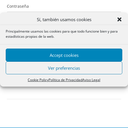
Contraseña
Sí, también usamos cookies
Principalmente usamos las cookies para que todo funcione bien y para
estadísticas propias de la web.
Recuérdame
Accept cookies
Acceder
Ver preferencias
Registro
Cookie Policy
Política de Privacidad
Aviso Legal
¿Has olvidado tu contraseña?