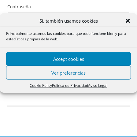
Contraseña
Sí, también usamos cookies
Principalmente usamos las cookies para que todo funcione bien y para
estadísticas propias de la web.
Recuérdame
Accept cookies
Acceder
Ver preferencias
Registro
Cookie Policy
Política de Privacidad
Aviso Legal
¿Has olvidado tu contraseña?