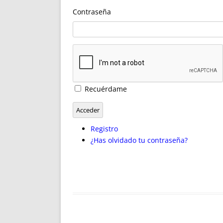
ENRIQUECIDAS
TITULARES 
Contraseña
NO DESESPERES
CAT
A MANO
SUCESIONES 
FUTURAS NORMAS
GEORREFE
ALQUILE
TRI
LH Y C
Recuérdame
¿SABIA
FRANCI
Acceder
BÚSQUED
Registro
¿Has olvidado tu contraseña?