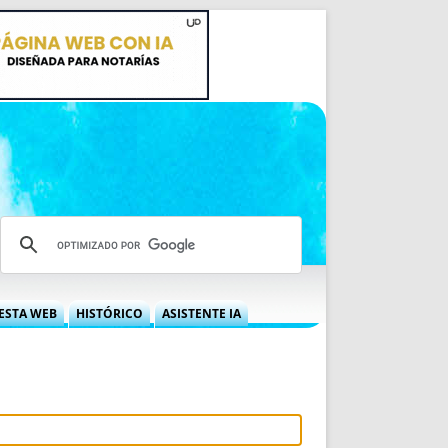
ESTA WEB
HISTÓRICO
ASISTENTE IA
A DGRN
QUÉ OFRECEMOS
 NIF
IDEARIO WEB
 LABORAL
QUIÉNES SOMOS
ÁBILES
HISTORIA