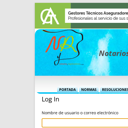
Notarios
PORTADA
NORMAS
RESOLUCIONE
Log In
MÁS USADAS (CUADRO)
INFORMES 
INFORMES MENSUALES
VOCES P
Nombre de usuario o correo electrónico
MÁS DESTACADAS
VOCES M
TITULARES DESDE 2002
TITULARES