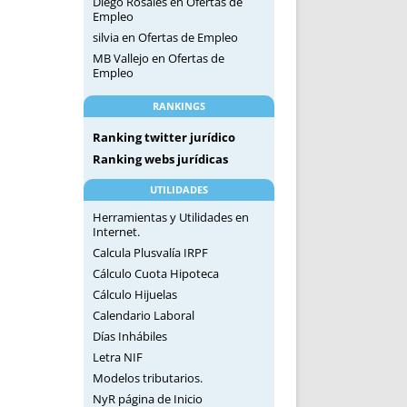
Diego Rosales
en
Ofertas de
Empleo
silvia
en
Ofertas de Empleo
MB Vallejo
en
Ofertas de
Empleo
RANKINGS
Ranking twitter jurídico
Ranking webs jurídicas
UTILIDADES
Herramientas y Utilidades en
Internet.
Calcula Plusvalía IRPF
Cálculo Cuota Hipoteca
Cálculo Hijuelas
Calendario Laboral
Días Inhábiles
Letra NIF
Modelos tributarios.
NyR página de Inicio