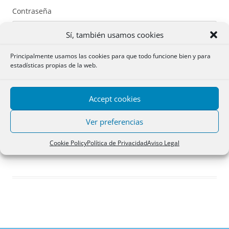
Contraseña
Sí, también usamos cookies
Principalmente usamos las cookies para que todo funcione bien y para
estadísticas propias de la web.
Recuérdame
Accept cookies
Acceder
Ver preferencias
Registro
Cookie Policy
Política de Privacidad
Aviso Legal
¿Has olvidado tu contraseña?