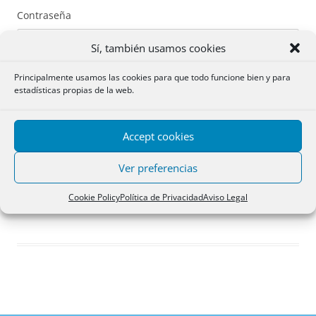
Contraseña
Sí, también usamos cookies
Principalmente usamos las cookies para que todo funcione bien y para
estadísticas propias de la web.
Recuérdame
Accept cookies
Acceder
Ver preferencias
Registro
Cookie Policy
Política de Privacidad
Aviso Legal
¿Has olvidado tu contraseña?