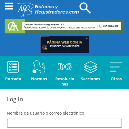
Portada
Normas
Resolucio
Secciones
Otros
nes
Log In
Nombre de usuario o correo electrónico