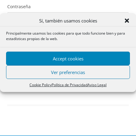
Contraseña
Sí, también usamos cookies
Principalmente usamos las cookies para que todo funcione bien y para
estadísticas propias de la web.
Recuérdame
Accept cookies
Acceder
Ver preferencias
Registro
Cookie Policy
Política de Privacidad
Aviso Legal
¿Has olvidado tu contraseña?