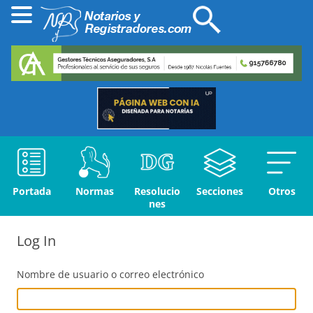
Portada
Normas
Resolucio
Secciones
Otros
nes
Log In
Nombre de usuario o correo electrónico