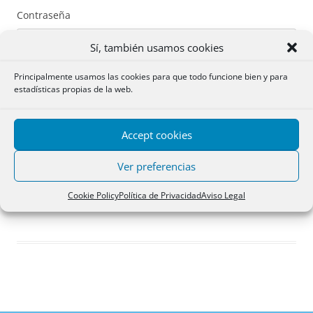
Contraseña
Sí, también usamos cookies
Principalmente usamos las cookies para que todo funcione bien y para
estadísticas propias de la web.
Recuérdame
Accept cookies
Acceder
Ver preferencias
Registro
Cookie Policy
Política de Privacidad
Aviso Legal
¿Has olvidado tu contraseña?