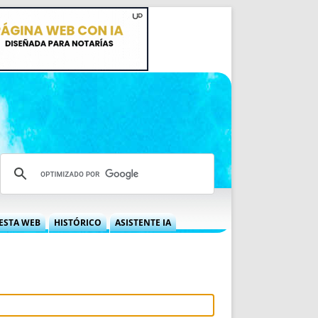
ESTA WEB
HISTÓRICO
ASISTENTE IA
A DGRN
QUÉ OFRECEMOS
 NIF
IDEARIO WEB
 LABORAL
QUIÉNES SOMOS
ÁBILES
HISTORIA