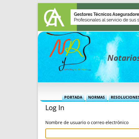
Notarios
PORTADA
NORMAS
RESOLUCIONE
Log In
MÁS USADAS (CUADRO)
INFORMES 
INFORMES MENSUALES
VOCES P
Nombre de usuario o correo electrónico
MÁS DESTACADAS
VOCES M
TITULARES DESDE 2002
TITULARES