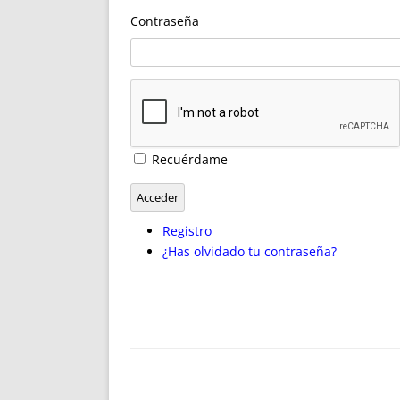
ENRIQUECIDAS
TITULARES 
Contraseña
NO DESESPERES
CAT
A MANO
SUCESIONES 
FUTURAS NORMAS
GEORREFE
ALQUILE
TRI
LH Y C
Recuérdame
¿SABIA
FRANCI
Acceder
BÚSQUED
Registro
¿Has olvidado tu contraseña?