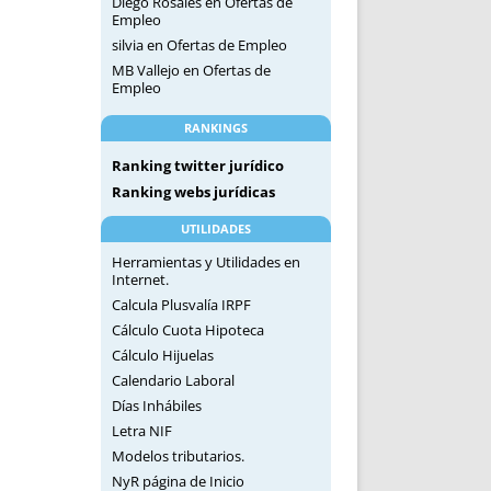
Diego Rosales
en
Ofertas de
Empleo
silvia
en
Ofertas de Empleo
MB Vallejo
en
Ofertas de
Empleo
RANKINGS
Ranking twitter jurídico
Ranking webs jurídicas
UTILIDADES
Herramientas y Utilidades en
Internet.
Calcula Plusvalía IRPF
Cálculo Cuota Hipoteca
Cálculo Hijuelas
Calendario Laboral
Días Inhábiles
Letra NIF
Modelos tributarios.
NyR página de Inicio