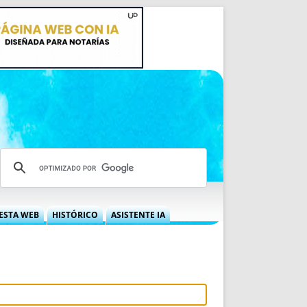
ESTA WEB
HISTÓRICO
ASISTENTE IA
A DGRN
QUÉ OFRECEMOS
 NIF
IDEARIO WEB
 LABORAL
QUIÉNES SOMOS
ÁBILES
HISTORIA