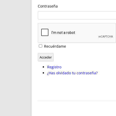
ENRIQUECIDAS
TITULARES 
Contraseña
NO DESESPERES
CAT
A MANO
SUCESIONES 
FUTURAS NORMAS
GEORREFE
ALQUILE
TRI
LH Y C
Recuérdame
¿SABIA
FRANCI
Acceder
BÚSQUED
Registro
¿Has olvidado tu contraseña?