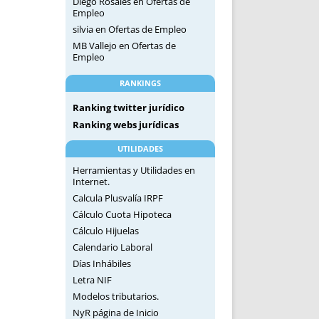
Diego Rosales
en
Ofertas de
Empleo
silvia
en
Ofertas de Empleo
MB Vallejo
en
Ofertas de
Empleo
RANKINGS
Ranking twitter jurídico
Ranking webs jurídicas
UTILIDADES
Herramientas y Utilidades en
Internet.
Calcula Plusvalía IRPF
Cálculo Cuota Hipoteca
Cálculo Hijuelas
Calendario Laboral
Días Inhábiles
Letra NIF
Modelos tributarios.
NyR página de Inicio