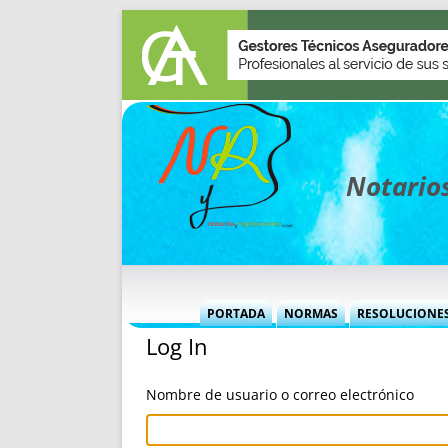
Notarios
PORTADA
NORMAS
RESOLUCIONE
Log In
MÁS USADAS (CUADRO)
INFORMES 
INFORMES MENSUALES
VOCES P
Nombre de usuario o correo electrónico
MÁS DESTACADAS
VOCES M
TITULARES DESDE 2002
TITULARES