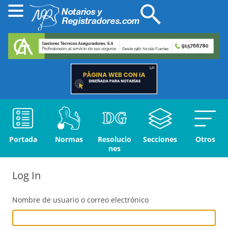
Portada
Normas
Resolucio
Secciones
Otros
nes
Log In
Nombre de usuario o correo electrónico