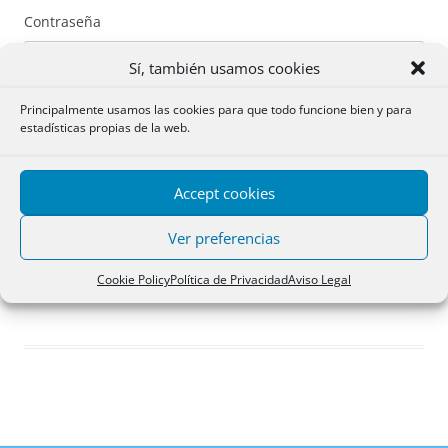
Contraseña
Sí, también usamos cookies
Principalmente usamos las cookies para que todo funcione bien y para
estadísticas propias de la web.
Recuérdame
Accept cookies
Acceder
Ver preferencias
Registro
Cookie Policy
Política de Privacidad
Aviso Legal
¿Has olvidado tu contraseña?