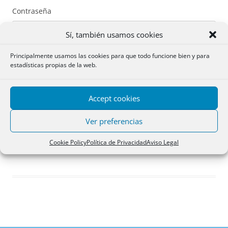
Contraseña
Sí, también usamos cookies
Principalmente usamos las cookies para que todo funcione bien y para
estadísticas propias de la web.
Recuérdame
Accept cookies
Acceder
Ver preferencias
Registro
Cookie Policy
Política de Privacidad
Aviso Legal
¿Has olvidado tu contraseña?