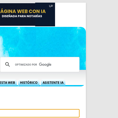
ESTA WEB
HISTÓRICO
ASISTENTE IA
A DGRN
QUÉ OFRECEMOS
 NIF
IDEARIO WEB
 LABORAL
QUIÉNES SOMOS
ÁBILES
HISTORIA