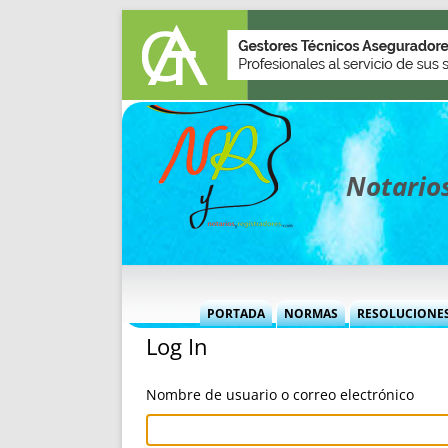
Notarios
PORTADA
NORMAS
RESOLUCIONE
Log In
MÁS USADAS (CUADRO)
INFORMES 
INFORMES MENSUALES
VOCES P
Nombre de usuario o correo electrónico
MÁS DESTACADAS
VOCES M
TITULARES DESDE 2002
TITULARES