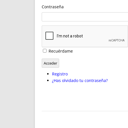
ENRIQUECIDAS
TITULARES 
Contraseña
NO DESESPERES
CAT
A MANO
SUCESIONES 
FUTURAS NORMAS
GEORREFE
ALQUILE
TRI
LH Y C
Recuérdame
¿SABIA
FRANCI
Acceder
BÚSQUED
Registro
¿Has olvidado tu contraseña?