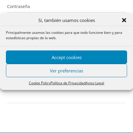
Contraseña
Sí, también usamos cookies
Principalmente usamos las cookies para que todo funcione bien y para
estadísticas propias de la web.
Recuérdame
Accept cookies
Acceder
Ver preferencias
Registro
Cookie Policy
Política de Privacidad
Aviso Legal
¿Has olvidado tu contraseña?