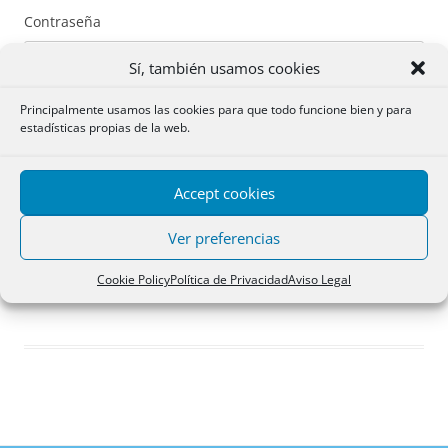
Contraseña
Sí, también usamos cookies
Principalmente usamos las cookies para que todo funcione bien y para
estadísticas propias de la web.
Recuérdame
Accept cookies
Acceder
Ver preferencias
Registro
Cookie Policy
Política de Privacidad
Aviso Legal
¿Has olvidado tu contraseña?