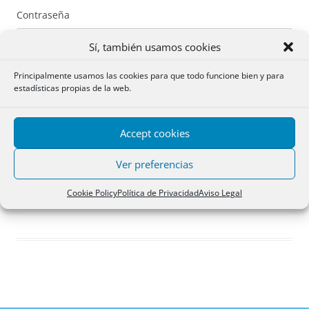
Contraseña
Sí, también usamos cookies
Principalmente usamos las cookies para que todo funcione bien y para
estadísticas propias de la web.
Recuérdame
Accept cookies
Acceder
Ver preferencias
Registro
Cookie Policy
Política de Privacidad
Aviso Legal
¿Has olvidado tu contraseña?