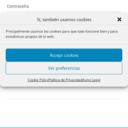
Contraseña
Sí, también usamos cookies
Principalmente usamos las cookies para que todo funcione bien y para
estadísticas propias de la web.
Recuérdame
Accept cookies
Acceder
Ver preferencias
Registro
Cookie Policy
Política de Privacidad
Aviso Legal
¿Has olvidado tu contraseña?