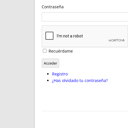
ENRIQUECIDAS
TITULARES 
Contraseña
NO DESESPERES
CAT
A MANO
SUCESIONES 
FUTURAS NORMAS
GEORREFE
ALQUILE
TRI
LH Y C
Recuérdame
¿SABIA
FRANCI
Acceder
BÚSQUED
Registro
¿Has olvidado tu contraseña?