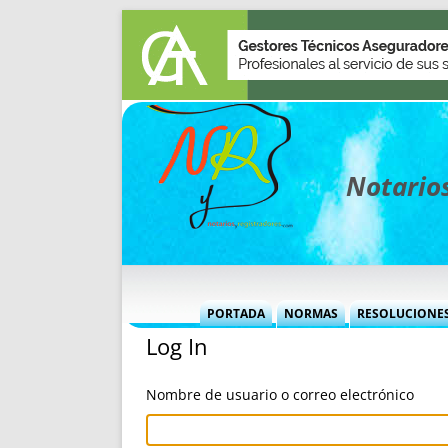
Notarios
PORTADA
NORMAS
RESOLUCIONE
Log In
MÁS USADAS (CUADRO)
INFORMES 
INFORMES MENSUALES
VOCES P
Nombre de usuario o correo electrónico
MÁS DESTACADAS
VOCES M
TITULARES DESDE 2002
TITULARES