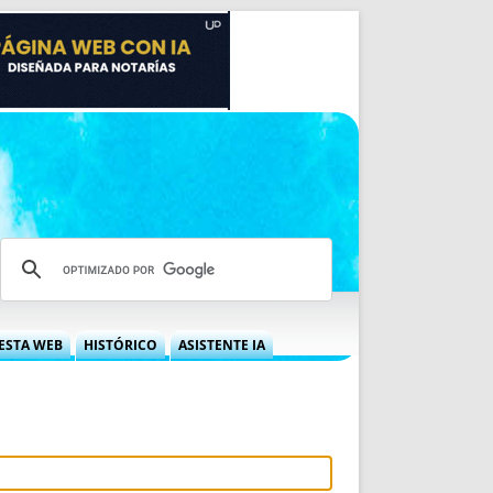
ESTA WEB
HISTÓRICO
ASISTENTE IA
A DGRN
QUÉ OFRECEMOS
 NIF
IDEARIO WEB
 LABORAL
QUIÉNES SOMOS
ÁBILES
HISTORIA