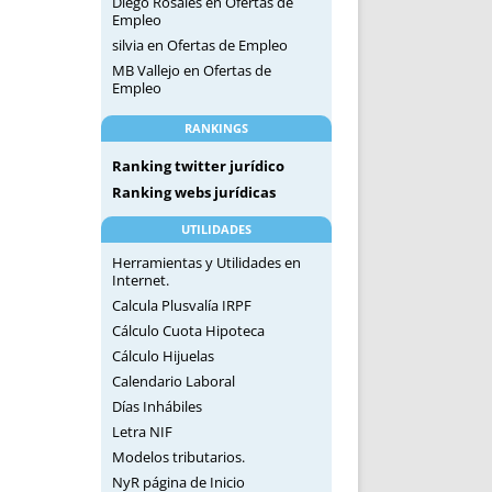
Diego Rosales
en
Ofertas de
Empleo
silvia
en
Ofertas de Empleo
MB Vallejo
en
Ofertas de
Empleo
RANKINGS
Ranking twitter jurídico
Ranking webs jurídicas
UTILIDADES
Herramientas y Utilidades en
Internet.
Calcula Plusvalía IRPF
Cálculo Cuota Hipoteca
Cálculo Hijuelas
Calendario Laboral
Días Inhábiles
Letra NIF
Modelos tributarios.
NyR página de Inicio