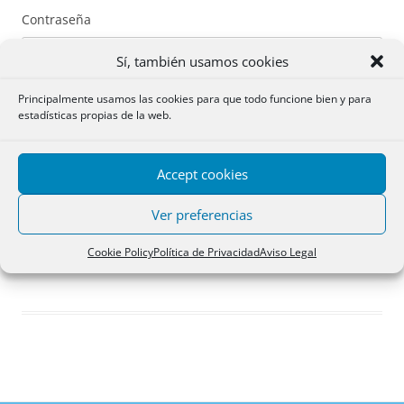
Contraseña
Sí, también usamos cookies
Principalmente usamos las cookies para que todo funcione bien y para
estadísticas propias de la web.
Recuérdame
Accept cookies
Acceder
Ver preferencias
Registro
Cookie Policy
Política de Privacidad
Aviso Legal
¿Has olvidado tu contraseña?