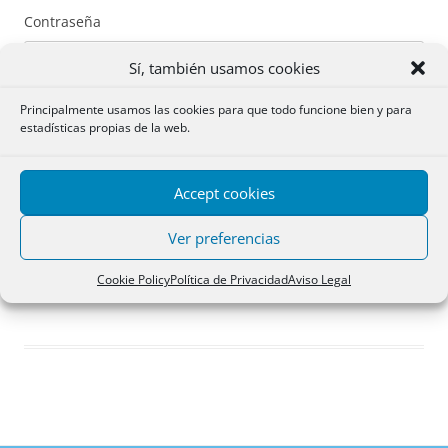
Contraseña
Sí, también usamos cookies
Principalmente usamos las cookies para que todo funcione bien y para
estadísticas propias de la web.
Recuérdame
Accept cookies
Acceder
Ver preferencias
Registro
Cookie Policy
Política de Privacidad
Aviso Legal
¿Has olvidado tu contraseña?