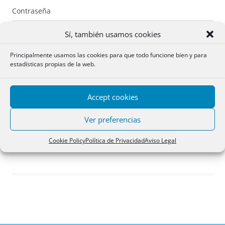
Contraseña
Sí, también usamos cookies
Principalmente usamos las cookies para que todo funcione bien y para
estadísticas propias de la web.
Recuérdame
Accept cookies
Acceder
Ver preferencias
Registro
Cookie Policy
Política de Privacidad
Aviso Legal
¿Has olvidado tu contraseña?