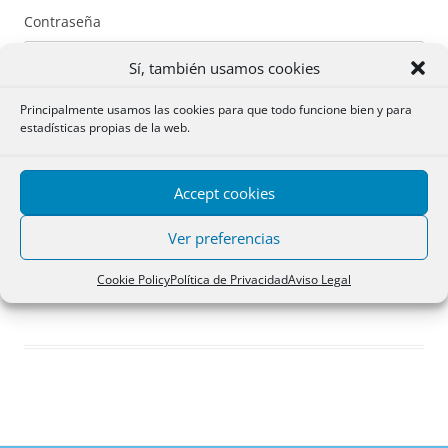
Contraseña
Sí, también usamos cookies
Principalmente usamos las cookies para que todo funcione bien y para
estadísticas propias de la web.
Recuérdame
Accept cookies
Acceder
Ver preferencias
Registro
Cookie Policy
Política de Privacidad
Aviso Legal
¿Has olvidado tu contraseña?