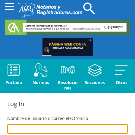
Portada
Normas
Resolucio
Secciones
Otros
nes
Log In
Nombre de usuario o correo electrónico