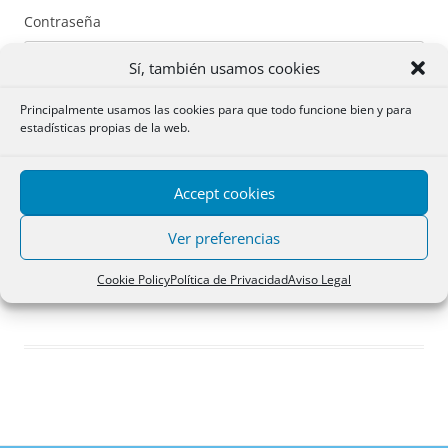
Contraseña
Sí, también usamos cookies
Principalmente usamos las cookies para que todo funcione bien y para
estadísticas propias de la web.
Recuérdame
Accept cookies
Acceder
Ver preferencias
Registro
Cookie Policy
Política de Privacidad
Aviso Legal
¿Has olvidado tu contraseña?