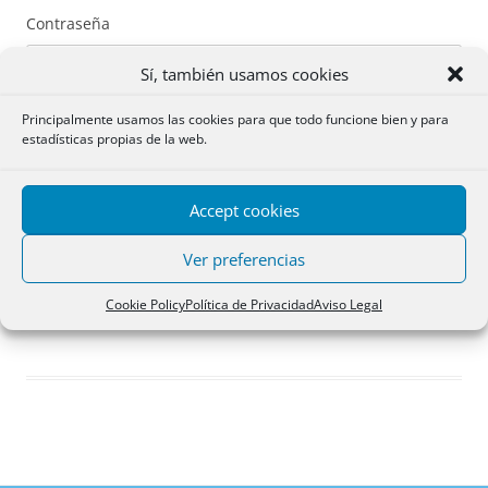
Contraseña
Sí, también usamos cookies
Principalmente usamos las cookies para que todo funcione bien y para
estadísticas propias de la web.
Recuérdame
Accept cookies
Acceder
Ver preferencias
Registro
Cookie Policy
Política de Privacidad
Aviso Legal
¿Has olvidado tu contraseña?