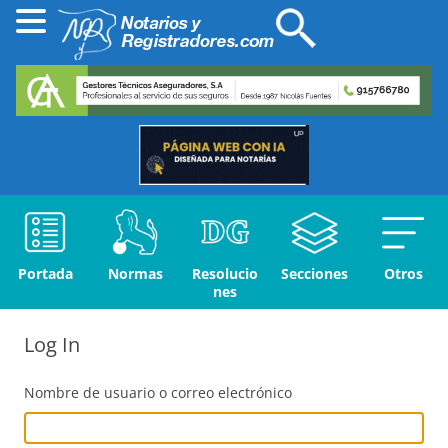
Portada
Normas
Resolucio
Secciones
Otros
nes
Log In
Nombre de usuario o correo electrónico