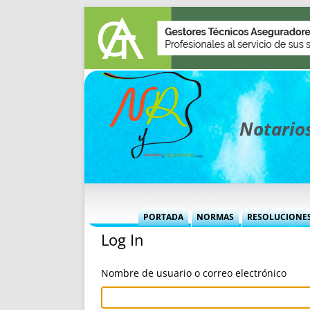
Notarios
PORTADA
NORMAS
RESOLUCIONE
Log In
MÁS USADAS (CUADRO)
INFORMES 
INFORMES MENSUALES
VOCES P
Nombre de usuario o correo electrónico
MÁS DESTACADAS
VOCES M
TITULARES DESDE 2002
TITULARES