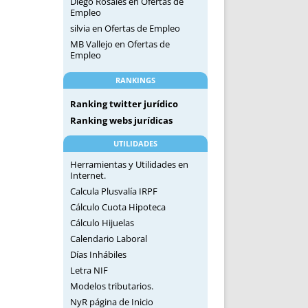
Diego Rosales
en
Ofertas de
Empleo
silvia
en
Ofertas de Empleo
MB Vallejo
en
Ofertas de
Empleo
RANKINGS
Ranking twitter jurídico
Ranking webs jurídicas
UTILIDADES
Herramientas y Utilidades en
Internet.
Calcula Plusvalía IRPF
Cálculo Cuota Hipoteca
Cálculo Hijuelas
Calendario Laboral
Días Inhábiles
Letra NIF
Modelos tributarios.
NyR página de Inicio