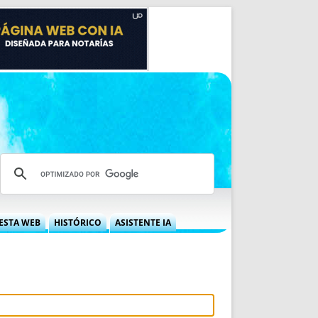
ESTA WEB
HISTÓRICO
ASISTENTE IA
A DGRN
QUÉ OFRECEMOS
 NIF
IDEARIO WEB
 LABORAL
QUIÉNES SOMOS
ÁBILES
HISTORIA