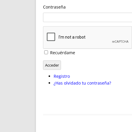
ENRIQUECIDAS
TITULARES 
Contraseña
NO DESESPERES
CAT
A MANO
SUCESIONES 
FUTURAS NORMAS
GEORREFE
ALQUILE
TRI
LH Y C
Recuérdame
¿SABIA
FRANCI
Acceder
BÚSQUED
Registro
¿Has olvidado tu contraseña?