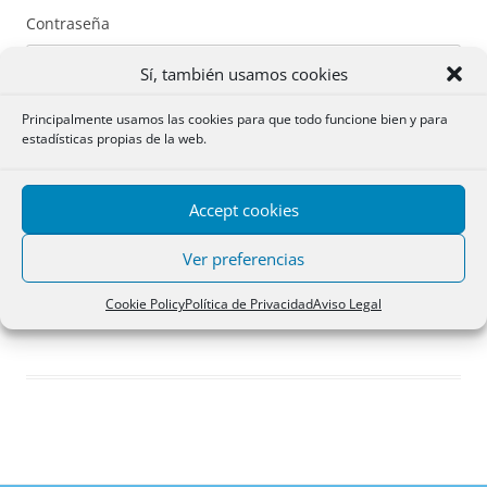
Contraseña
Sí, también usamos cookies
Principalmente usamos las cookies para que todo funcione bien y para
estadísticas propias de la web.
Recuérdame
Accept cookies
Acceder
Ver preferencias
Registro
Cookie Policy
Política de Privacidad
Aviso Legal
¿Has olvidado tu contraseña?