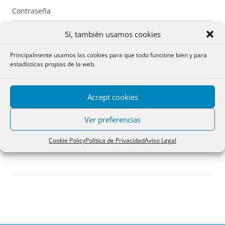
Contraseña
Sí, también usamos cookies
Principalmente usamos las cookies para que todo funcione bien y para
estadísticas propias de la web.
Recuérdame
Accept cookies
Acceder
Ver preferencias
Registro
Cookie Policy
Política de Privacidad
Aviso Legal
¿Has olvidado tu contraseña?