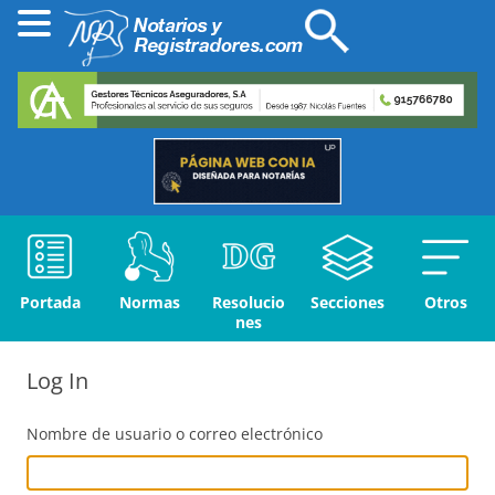
Portada
Normas
Resolucio
Secciones
Otros
nes
Log In
Nombre de usuario o correo electrónico