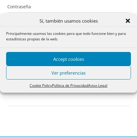
Contraseña
Sí, también usamos cookies
Principalmente usamos las cookies para que todo funcione bien y para
estadísticas propias de la web.
Recuérdame
Accept cookies
Acceder
Ver preferencias
Registro
Cookie Policy
Política de Privacidad
Aviso Legal
¿Has olvidado tu contraseña?