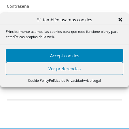
Contraseña
Sí, también usamos cookies
Principalmente usamos las cookies para que todo funcione bien y para
estadísticas propias de la web.
Recuérdame
Accept cookies
Acceder
Ver preferencias
Registro
Cookie Policy
Política de Privacidad
Aviso Legal
¿Has olvidado tu contraseña?