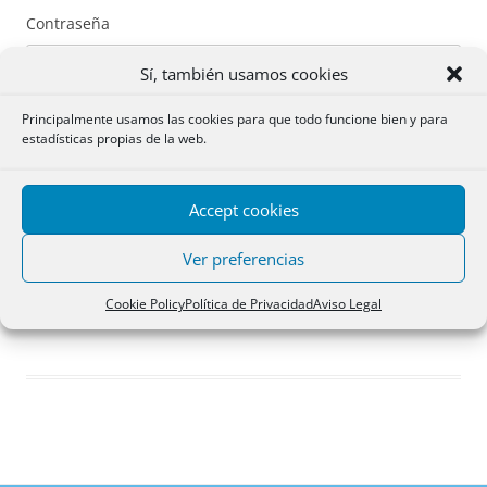
Contraseña
Sí, también usamos cookies
Principalmente usamos las cookies para que todo funcione bien y para
estadísticas propias de la web.
Recuérdame
Accept cookies
Acceder
Ver preferencias
Registro
Cookie Policy
Política de Privacidad
Aviso Legal
¿Has olvidado tu contraseña?