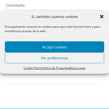
Contraseña
Sí, también usamos cookies
Principalmente usamos las cookies para que todo funcione bien y para
estadísticas propias de la web.
Recuérdame
Accept cookies
Acceder
Ver preferencias
Registro
Cookie Policy
Política de Privacidad
Aviso Legal
¿Has olvidado tu contraseña?