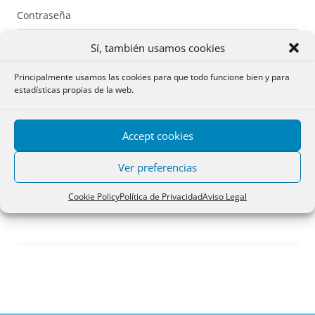
Contraseña
Sí, también usamos cookies
Principalmente usamos las cookies para que todo funcione bien y para
estadísticas propias de la web.
Recuérdame
Accept cookies
Acceder
Ver preferencias
Registro
Cookie Policy
Política de Privacidad
Aviso Legal
¿Has olvidado tu contraseña?