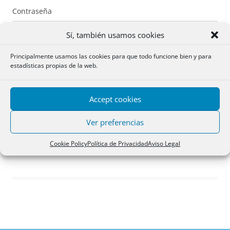
Contraseña
Sí, también usamos cookies
Principalmente usamos las cookies para que todo funcione bien y para
estadísticas propias de la web.
Recuérdame
Accept cookies
Acceder
Ver preferencias
Registro
Cookie Policy
Política de Privacidad
Aviso Legal
¿Has olvidado tu contraseña?