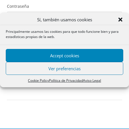
Contraseña
Sí, también usamos cookies
Principalmente usamos las cookies para que todo funcione bien y para
estadísticas propias de la web.
Recuérdame
Accept cookies
Acceder
Ver preferencias
Registro
Cookie Policy
Política de Privacidad
Aviso Legal
¿Has olvidado tu contraseña?